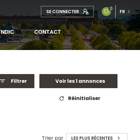
0
SE CONNECTER
FR
YNDIC
CONTACT
Filtrer
Voir les
1
annonces
Réinitialiser
Trier par
LES PLUS RÉCENTES