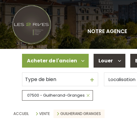
NOTRE AGENCE
Acheter
de l'ancien
Louer
Type de bien
Localisation
De l'ancien
à l'année
Locaux profes
07500 - Guilherand-Granges
ACCUEIL
VENTE
GUILHERAND GRANGES