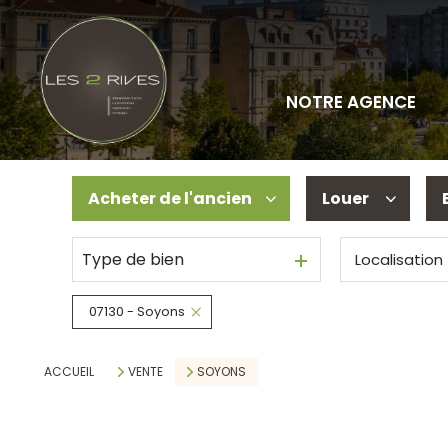
NOTRE AGENCE
Acheter
de l'ancien
Louer
Type de bien
Localisation
De l'ancien
à l'année
Locaux profes
07130 - Soyons
ACCUEIL
VENTE
SOYONS