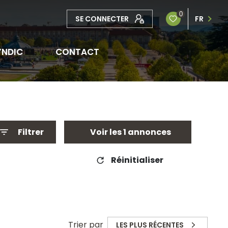
0
SE CONNECTER
FR
YNDIC
CONTACT
Filtrer
Voir les
1
annonces
Réinitialiser
Trier par
LES PLUS RÉCENTES