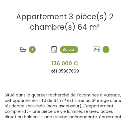
Appartement 3 pièce(s) 2
chambre(s) 64 m²
1
Balcon
1
136 000 €
Réf
85907669
Situé dans le quartier recherché de Faventines à Valence,
cet appartement T3 de 64 m² est situé au 3ᵉ étage d'une
résidence sécurisée (sans ascenseur), L'appartement
comprend : - une pièce de vie lumineuse avec accès
direct au balcon ; - une cuisine indépendante, également
ouverte sur le balcon ; - deux chambres; - une salle de
bains ; - un WC indépendant ; - un dégagement avec deux