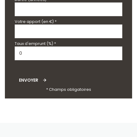
Votre apport (en €) *
Taux d'emprunt (%) *
ENVOYER
* Champs obligatoires