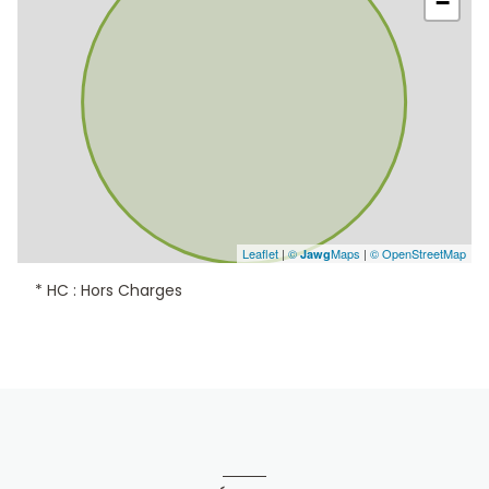
−
Leaflet
|
©
Maps
|
© OpenStreetMap
Jawg
* HC : Hors Charges